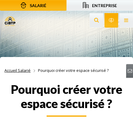
SALARIÉ
ENTREPRISE
Aller au contenu
Aller à la recherche
Aller à la navigation
Rechercher sur le
Services 
Af
Accueil Salarié
Pourquoi créer votre espace sécurisé ?
Pourquoi créer votre
espace sécurisé ?