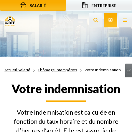
SALARIÉ
ENTREPRISE
Aller au contenu
Aller à la recherche
Aller à la navigation
Rechercher sur le
Services 
Af
Accueil Salarié
Chômage intempéries
Votre indemnisation
Votre indemnisation
Votre indemnisation est calculée en
fonction du taux horaire et du nombre
d’heures d’arrêt. Elle est assortie de