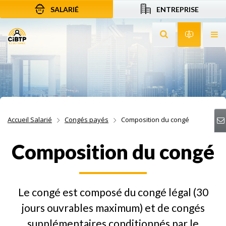
SALARIÉ
ENTREPRISE
Aller au contenu
Aller à la recherche
Aller à la navigation
Rechercher sur le
Services 
Af
Accueil Salarié
Congés payés
Composition du congé
Composition du congé
Le congé est composé du congé légal (30
jours ouvrables maximum) et de congés
supplémentaires conditionnés par le