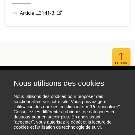
Article L.3141-3
Haut 
Nous utilisons des cookies
Mentions légales
Protection des données personnelles
Nous utilisons des cookies pour proposer des
fonctionnalités sur notre site. Vous pouvez gérer
l'utilisation des cookies en cliquant sur "Personnaliser".
Plan du site
Consultez les différentes rubriques de catégories ci-
dessous pour en savoir plus. En choisissant
"accepter", vous autorisez le dépôt et la lecture de
cookies et l'utilisation de technologie de suivi.
Nous contacter