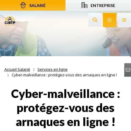
SALARIÉ
ENTREPRISE
Aller au contenu
Aller à la recherche
Aller à la navigation
Rechercher sur le
Services 
Af
Accueil Salarié
Services en ligne
Cyber-malveillance : protégez-vous des arnaques en ligne !
Cyber-malveillance :
protégez-vous des
arnaques en ligne !