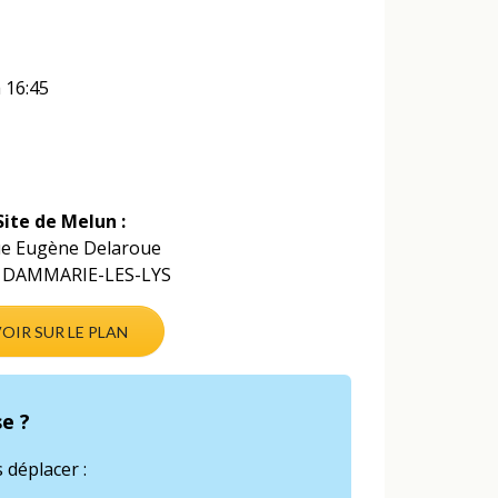
 16:45
Site de Melun :
ue Eugène Delaroue
 DAMMARIE-LES-LYS
OIR SUR LE PLAN
e ?
 déplacer :