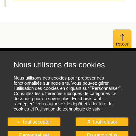
Haut 
Nous utilisons des cookies
Mentions légales
Protection des données personnelles
Nous utilisons des cookies pour proposer des
fonctionnalités sur notre site. Vous pouvez gérer
l'utilisation des cookies en cliquant sur "Personnaliser".
Plan du site
Consultez les différentes rubriques de catégories ci-
dessous pour en savoir plus. En choisissant
"accepter", vous autorisez le dépôt et la lecture de
cookies et l'utilisation de technologie de suivi.
Nous contacter
Tout accepter
Tout refuser
En savoir plus
Personnaliser
© CIBTP 2026. Tous droits réservés.