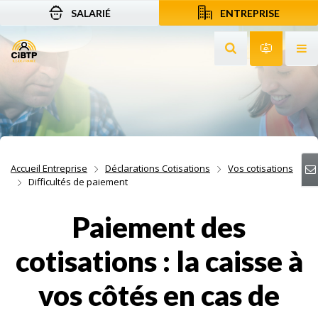
SALARIÉ
ENTREPRISE
Aller au contenu
Aller à la recherche
Aller à la navigation
Rechercher sur le
Services 
Af
Accueil Entreprise
Déclarations Cotisations
Vos cotisations
Difficultés de paiement
Paiement des
cotisations : la caisse à
vos côtés en cas de