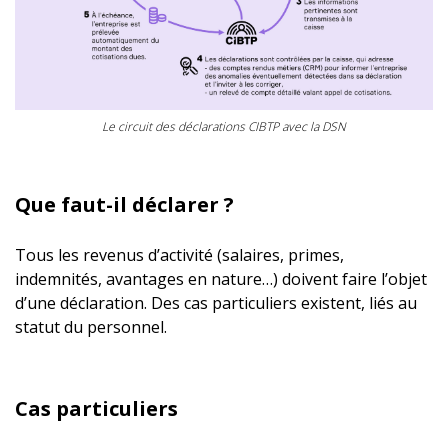
La DSN issue du logiciel de paie transite par le circuit national
Le circuit des déclarations CIBTP avec la DSN
Que faut-il déclarer ?
Tous les revenus d’activité (salaires, primes,
indemnités, avantages en nature…) doivent faire l’objet
d’une déclaration. Des cas particuliers existent, liés au
statut du personnel.
Cas particuliers