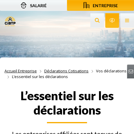
SALARIÉ
ENTREPRISE
Aller au contenu
Aller à la recherche
Aller à la navigation
Rechercher sur le
Services 
Af
Accueil Entreprise
Déclarations Cotisations
Vos déclarations
L’essentiel sur les déclarations
L’essentiel sur les
déclarations
Les entreprises affiliées sont tenues de