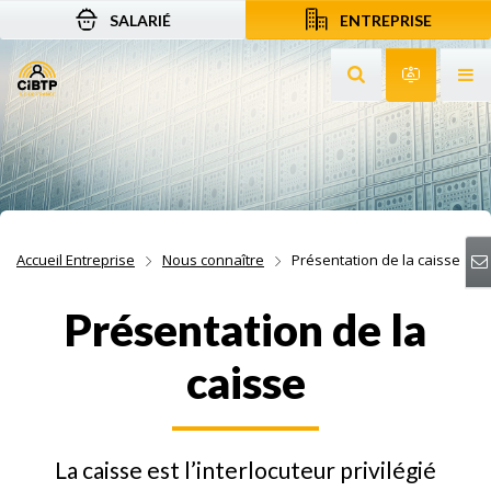
SALARIÉ
ENTREPRISE
Aller au contenu
Aller à la recherche
Aller à la navigation
Rechercher sur le
Services 
Af
Accueil Entreprise
Nous connaître
Présentation de la caisse
Présentation de la
caisse
La caisse est l’interlocuteur privilégié