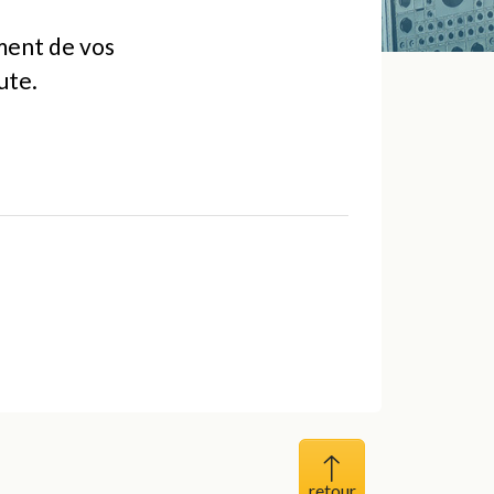
ement de vos
ute.
Haut de page