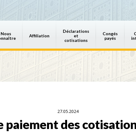
Déclarations
Nous
Congés
Affiliation
et
onnaître
payés
in
cotisations
27.05.2024
e paiement des cotisatio