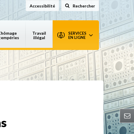
Accessibilité
Rechercher
sur le site
Chômage
Travail
SERVICES
tempéries
illégal
EN LIGNE
ns