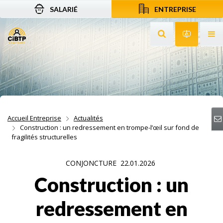
SALARIÉ
ENTREPRISE
Aller au contenu
Aller à la recherche
Aller à la navigation
Rechercher sur le
Services 
Af
Accueil Entreprise
Actualités
Construction : un redressement en trompe-l’œil sur fond de
fragilités structurelles
CONJONCTURE
22.01.2026
Construction : un
redressement en